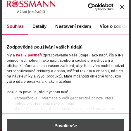
Zapomenuté heslo
Souhlas
Detaily
Nastavení reklam
Více o cookies
PŘIHLÁSIT SE
Zodpovědné používání vašich údajů
My a
naši 2 partneři
zpracováváme vaše údaje (jako např. číslo IP)
pomocí technologií, jako např. souborů cookie pro uchování a
přístup k informacím na vašem zařízení, abychom vám mohli nabízet
personalizované reklamy a obsah, měření reklam a obsahu, náhled
na návštěvníky a vývoj produktů. Máte možnosti ohledně toho, kdo
vaše údaje používá a k jakým účelům.
Nemáte účet?
Registrujte se e-mailem
Pokud to povolíte, rádi bychom také:
Shromažďovali informace o vaší geografické poloze, které
Po registraci se stáváte členem ROSSMANN CLUBu a můžete čerpat výhody naplno.
Zjistit více
mohou být přesné na několik metrů
Identifikovali vaše zařízení pomocí aktivního skenování pro
konkrétní charakteristiky (otisk prstu)
Zjistěte více o tom, jak zpracováváme vaše osobní údaje, a nastavte
Povolit vše
si předvolby v
části s podrobnostmi
. Svůj souhlas můžete kdykoliv
změnit nebo odvolat v části Prohlášení o souborech cookie.