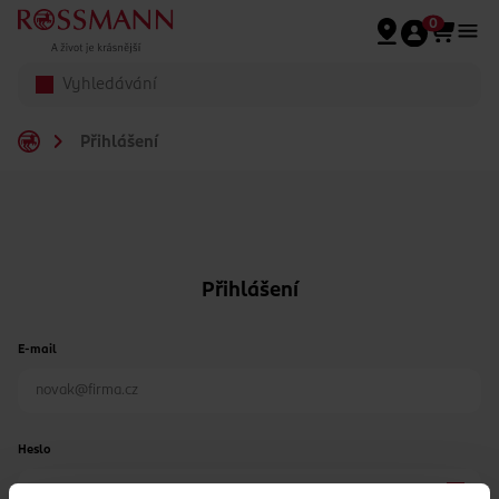
Přeskočit na hlavmní obsah
0
Přihlášení
Přihlášení
E-mail
Heslo