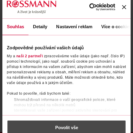
Zapomenuté heslo
Souhlas
Detaily
Nastavení reklam
Více o cookies
PŘIHLÁSIT SE
Zodpovědné používání vašich údajů
My a
naši 2 partneři
zpracováváme vaše údaje (jako např. číslo IP)
pomocí technologií, jako např. souborů cookie pro uchování a
přístup k informacím na vašem zařízení, abychom vám mohli nabízet
personalizované reklamy a obsah, měření reklam a obsahu, náhled
na návštěvníky a vývoj produktů. Máte možnosti ohledně toho, kdo
vaše údaje používá a k jakým účelům.
Nemáte účet?
Registrujte se e-mailem
Pokud to povolíte, rádi bychom také:
Shromažďovali informace o vaší geografické poloze, které
Po registraci se stáváte členem ROSSMANN CLUBu a můžete čerpat výhody naplno.
Zjistit více
mohou být přesné na několik metrů
Identifikovali vaše zařízení pomocí aktivního skenování pro
konkrétní charakteristiky (otisk prstu)
Zjistěte více o tom, jak zpracováváme vaše osobní údaje, a nastavte
Povolit vše
si předvolby v
části s podrobnostmi
. Svůj souhlas můžete kdykoliv
změnit nebo odvolat v části Prohlášení o souborech cookie.