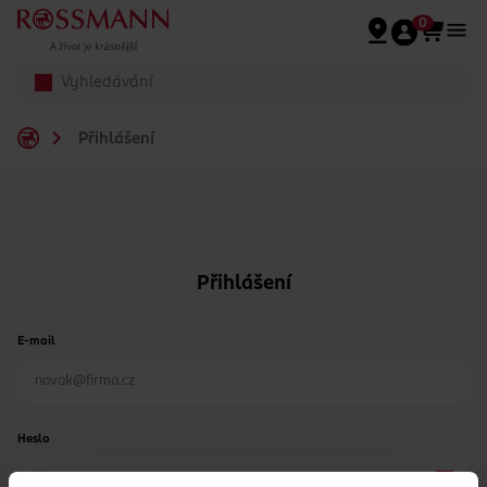
Přeskočit na hlavmní obsah
0
Přihlášení
Přihlášení
E-mail
Heslo