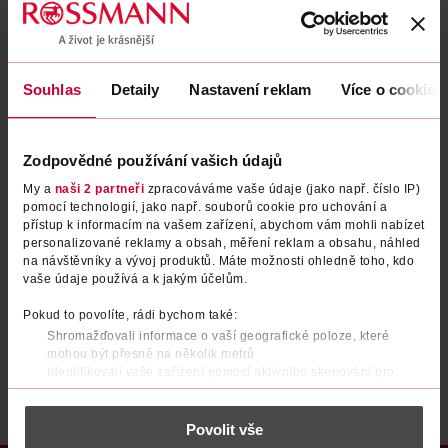
Zapomenuté heslo
Souhlas
Detaily
Nastavení reklam
Více o cookies
PŘIHLÁSIT SE
Zodpovědné používání vašich údajů
My a
naši 2 partneři
zpracováváme vaše údaje (jako např. číslo IP)
pomocí technologií, jako např. souborů cookie pro uchování a
přístup k informacím na vašem zařízení, abychom vám mohli nabízet
personalizované reklamy a obsah, měření reklam a obsahu, náhled
na návštěvníky a vývoj produktů. Máte možnosti ohledně toho, kdo
vaše údaje používá a k jakým účelům.
Nemáte účet?
Registrujte se e-mailem
Pokud to povolíte, rádi bychom také:
Shromažďovali informace o vaší geografické poloze, které
Po registraci se stáváte členem ROSSMANN CLUBu a můžete čerpat výhody naplno.
Zjistit více
mohou být přesné na několik metrů
Identifikovali vaše zařízení pomocí aktivního skenování pro
konkrétní charakteristiky (otisk prstu)
Zjistěte více o tom, jak zpracováváme vaše osobní údaje, a nastavte
Povolit vše
si předvolby v
části s podrobnostmi
. Svůj souhlas můžete kdykoliv
změnit nebo odvolat v části Prohlášení o souborech cookie.