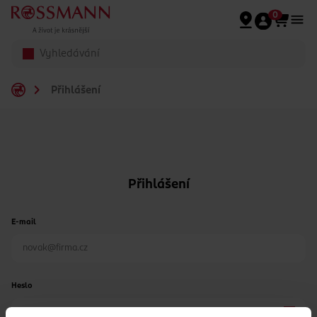
Přeskočit na hlavmní obsah
0
Přihlášení
Přihlášení
E-mail
Heslo