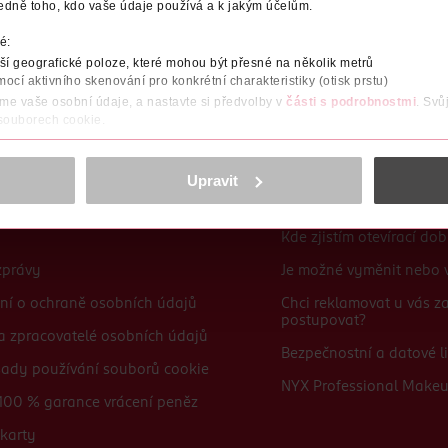
edně toho, kdo vaše údaje používá a k jakým účelům.
Po registraci se stáváte členem ROSSMANN CLUBu a můžete čerpat výhody naplno.
Zjistit více
é:
í geografické poloze, které mohou být přesné na několik metrů
mocí aktivního skenování pro konkrétní charakteristiky (otisk prstu)
áme vaše osobní údaje, a nastavte si předvolby v
části s podrobnostmi
. Svů
 souborech cookie.
obsahu a reklam, funkcí sociálních médií, analýze návštěvnosti, které mohou
ně osobních údajů.
Upravit
Časté dotazy
cookies
<
Kde zjistím otevírací do
zprávy
Je možné vyměnit nebo v
ní o ochraně osobních údajů
Chci reklamovat u vás 
postupovat?
 a zpracovatelé osobních údajů
Bezpečnostní a datové li
sady používání souborů cookie
NYX Professional Make
100 % garance vrácení peněz
karty