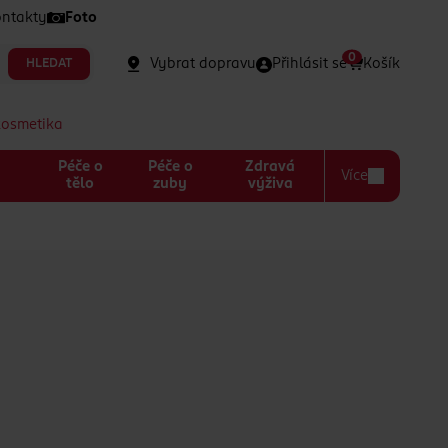
ntakty
Foto
0
Vybrat dopravu
Přihlásit se
Košík
HLEDAT
kosmetika
Péče o
Péče o
Zdravá
Více
a
tělo
zuby
výživa