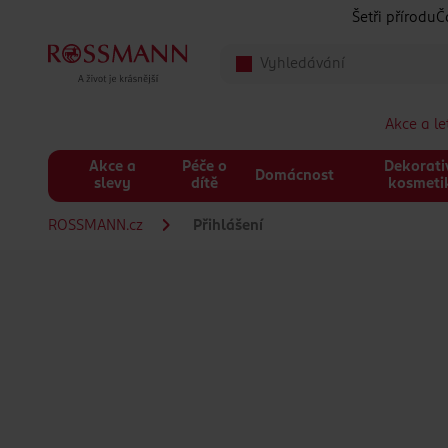
Přeskočit na hlavmní obsah
Šetři přírodu
Č
Akce a l
Akce a
Péče o
Dekorati
Domácnost
slevy
dítě
kosmeti
ROSSMANN.cz
Přihlášení