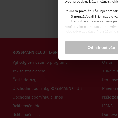
vývoj produktů. Máte možnosti ohl
Pokud to povolíte, rádi bychom tak
Shromažďovali informace o vaš
Identifikovali vaše zařízení po
Zjistěte více o tom, jak zpracováv
nebo odvolat v části Prohlášení o
K provozu stránek, personalizaci 
Zápatí webu
Více najdete v
prohlášení o ochra
Odmítnout vše
ROSSMANN CLUB | E-SHOP
O nás
Děkujeme za pochopení. >
více o 
Výhody věrnostního programu
O nás
Jak se stát členem
Tiskové 
Časté dotazy
Prohláše
Obchodní podmínky ROSSMANN CLUB
Příjemci
Obchodní podmínky e-shop
Naše zá
Reklamační řád
ISANA - 
Reklamační list
Dárkové 