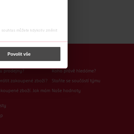
j souhlas můžete kdykoliv změnit
 nést osobní údaje.
Povolit vše
Kariéra
bu prodejny?
Koho právě hledáme?
rátit zakoupené zboží?
Staňte se součástí týmu
zakoupené zboží. Jak mám
Naše hodnoty
sty
up