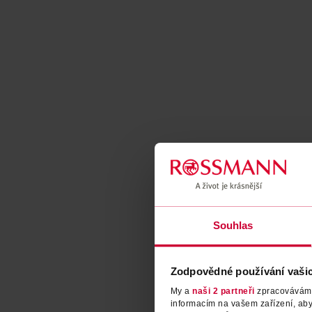
Souhlas
Zodpovědné používání vaši
My a
naši 2 partneři
zpracováváme 
informacím na vašem zařízení, ab