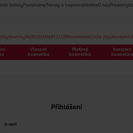
asté dotazy
Pomáháme
Trendy a inspirace
Kariéra
O nás
Prodejny
Ko
etáky
Novinky
Nej
ROSSMANN CLUB
Rossmánek
Cvičte jógu
Korejská 
vní
Vlasová
Pleťová
Korejská
ka
kosmetika
kosmetika
kosmetik
Přihlášení
E-mail