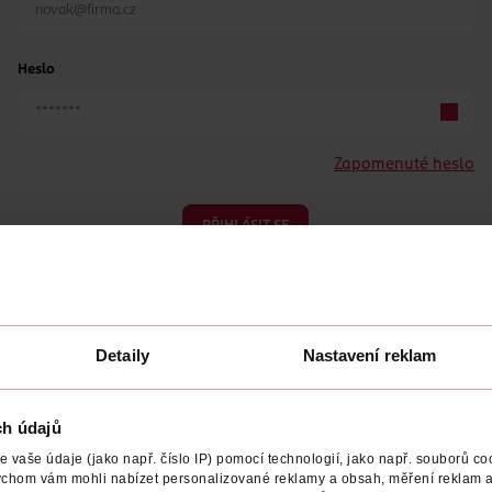
Heslo
Zapomenuté heslo
PŘIHLÁSIT SE
Detaily
Nastavení reklam
ch údajů
Nemáte účet?
Registrujte se e-mailem
vaše údaje (jako např. číslo IP) pomocí technologií, jako např. souborů coo
ychom vám mohli nabízet personalizované reklamy a obsah, měření reklam a