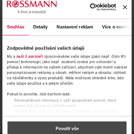
Zapomenuté heslo
Souhlas
Detaily
Nastavení reklam
Více o cookies
PŘIHLÁSIT SE
Zodpovědné používání vašich údajů
My a
naši 2 partneři
zpracováváme vaše údaje (jako např. číslo IP)
pomocí technologií, jako např. souborů cookie pro uchování a
přístup k informacím na vašem zařízení, abychom vám mohli nabízet
personalizované reklamy a obsah, měření reklam a obsahu, náhled
na návštěvníky a vývoj produktů. Máte možnosti ohledně toho, kdo
vaše údaje používá a k jakým účelům.
Nemáte účet?
Registrujte se e-mailem
Pokud to povolíte, rádi bychom také:
Shromažďovali informace o vaší geografické poloze, které
Po registraci se stáváte členem ROSSMANN CLUBu a můžete čerpat výhody naplno.
Zjistit více
mohou být přesné na několik metrů
Identifikovali vaše zařízení pomocí aktivního skenování pro
konkrétní charakteristiky (otisk prstu)
Zjistěte více o tom, jak zpracováváme vaše osobní údaje, a nastavte
Povolit vše
si předvolby v
části s podrobnostmi
. Svůj souhlas můžete kdykoliv
změnit nebo odvolat v části Prohlášení o souborech cookie.