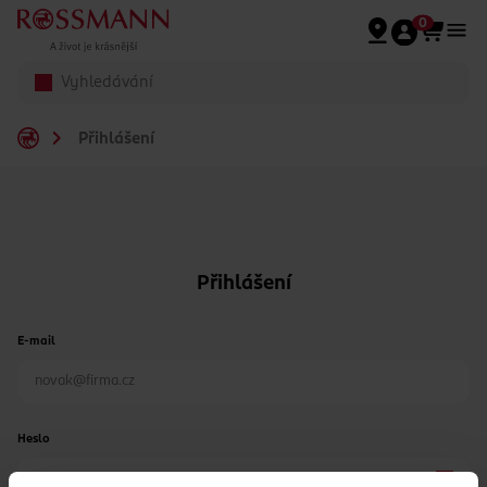
Přeskočit na hlavmní obsah
0
Přihlášení
Přihlášení
E-mail
Heslo