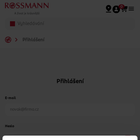
Přeskočit na hlavmní obsah
0
Přihlášení
Přihlášení
E-mail
Heslo