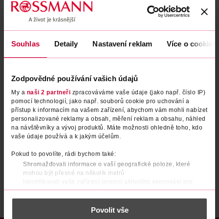
Zapomenuté heslo
Souhlas
Detaily
Nastavení reklam
Více o cookies
PŘIHLÁSIT SE
Zodpovědné používání vašich údajů
My a
naši 2 partneři
zpracováváme vaše údaje (jako např. číslo IP)
pomocí technologií, jako např. souborů cookie pro uchování a
přístup k informacím na vašem zařízení, abychom vám mohli nabízet
personalizované reklamy a obsah, měření reklam a obsahu, náhled
na návštěvníky a vývoj produktů. Máte možnosti ohledně toho, kdo
vaše údaje používá a k jakým účelům.
Nemáte účet?
Registrujte se e-mailem
Pokud to povolíte, rádi bychom také:
Shromažďovali informace o vaší geografické poloze, které
Po registraci se stáváte členem ROSSMANN CLUBu a můžete čerpat výhody naplno.
Zjistit více
mohou být přesné na několik metrů
Identifikovali vaše zařízení pomocí aktivního skenování pro
konkrétní charakteristiky (otisk prstu)
Zjistěte více o tom, jak zpracováváme vaše osobní údaje, a nastavte
Povolit vše
si předvolby v
části s podrobnostmi
. Svůj souhlas můžete kdykoliv
změnit nebo odvolat v části Prohlášení o souborech cookie.