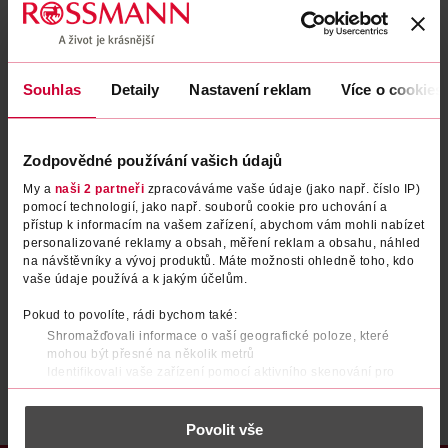
Zapomenuté heslo
Souhlas
Detaily
Nastavení reklam
Více o cookies
PŘIHLÁSIT SE
Zodpovědné používání vašich údajů
My a
naši 2 partneři
zpracováváme vaše údaje (jako např. číslo IP)
pomocí technologií, jako např. souborů cookie pro uchování a
přístup k informacím na vašem zařízení, abychom vám mohli nabízet
personalizované reklamy a obsah, měření reklam a obsahu, náhled
na návštěvníky a vývoj produktů. Máte možnosti ohledně toho, kdo
vaše údaje používá a k jakým účelům.
Nemáte účet?
Registrujte se e-mailem
Pokud to povolíte, rádi bychom také:
Shromažďovali informace o vaší geografické poloze, které
Po registraci se stáváte členem ROSSMANN CLUBu a můžete čerpat výhody naplno.
Zjistit více
mohou být přesné na několik metrů
Identifikovali vaše zařízení pomocí aktivního skenování pro
konkrétní charakteristiky (otisk prstu)
Zjistěte více o tom, jak zpracováváme vaše osobní údaje, a nastavte
Povolit vše
si předvolby v
části s podrobnostmi
. Svůj souhlas můžete kdykoliv
změnit nebo odvolat v části Prohlášení o souborech cookie.