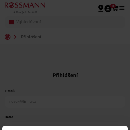
Přeskočit na hlavmní obsah
0
Přihlášení
Přihlášení
E-mail
Heslo