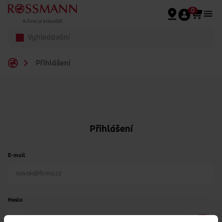
Přeskočit na hlavmní obsah
0
Přihlášení
Přihlášení
E-mail
Heslo