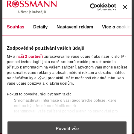
Zapomenuté heslo
Souhlas
Detaily
Nastavení reklam
Více o cookies
PŘIHLÁSIT SE
Zodpovědné používání vašich údajů
My a
naši 2 partneři
zpracováváme vaše údaje (jako např. číslo IP)
pomocí technologií, jako např. souborů cookie pro uchování a
přístup k informacím na vašem zařízení, abychom vám mohli nabízet
personalizované reklamy a obsah, měření reklam a obsahu, náhled
na návštěvníky a vývoj produktů. Máte možnosti ohledně toho, kdo
vaše údaje používá a k jakým účelům.
Nemáte účet?
Registrujte se e-mailem
Pokud to povolíte, rádi bychom také:
Shromažďovali informace o vaší geografické poloze, které
Po registraci se stáváte členem ROSSMANN CLUBu a můžete čerpat výhody naplno.
Zjistit více
mohou být přesné na několik metrů
Identifikovali vaše zařízení pomocí aktivního skenování pro
konkrétní charakteristiky (otisk prstu)
Zjistěte více o tom, jak zpracováváme vaše osobní údaje, a nastavte
Povolit vše
si předvolby v
části s podrobnostmi
. Svůj souhlas můžete kdykoliv
změnit nebo odvolat v části Prohlášení o souborech cookie.