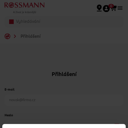
Přeskočit na hlavmní obsah
0
Přihlášení
Přihlášení
E-mail
Heslo