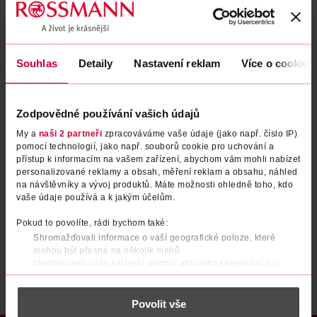
Zapomenuté heslo
Souhlas
Detaily
Nastavení reklam
Více o cookies
PŘIHLÁSIT SE
Zodpovědné používání vašich údajů
My a
naši 2 partneři
zpracováváme vaše údaje (jako např. číslo IP)
pomocí technologií, jako např. souborů cookie pro uchování a
přístup k informacím na vašem zařízení, abychom vám mohli nabízet
personalizované reklamy a obsah, měření reklam a obsahu, náhled
na návštěvníky a vývoj produktů. Máte možnosti ohledně toho, kdo
vaše údaje používá a k jakým účelům.
Nemáte účet?
Registrujte se e-mailem
Pokud to povolíte, rádi bychom také:
Shromažďovali informace o vaší geografické poloze, které
Po registraci se stáváte členem ROSSMANN CLUBu a můžete čerpat výhody naplno.
Zjistit více
mohou být přesné na několik metrů
Identifikovali vaše zařízení pomocí aktivního skenování pro
konkrétní charakteristiky (otisk prstu)
Zjistěte více o tom, jak zpracováváme vaše osobní údaje, a nastavte
Povolit vše
si předvolby v
části s podrobnostmi
. Svůj souhlas můžete kdykoliv
změnit nebo odvolat v části Prohlášení o souborech cookie.