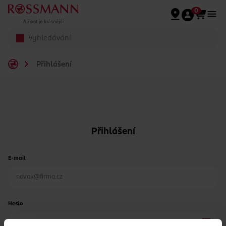
Přeskočit na hlavmní obsah
0
Přihlášení
Přihlášení
E-mail
Heslo