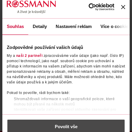
Zapomenuté heslo
Souhlas
Detaily
Nastavení reklam
Více o cookies
PŘIHLÁSIT SE
Zodpovědné používání vašich údajů
My a
naši 2 partneři
zpracováváme vaše údaje (jako např. číslo IP)
pomocí technologií, jako např. souborů cookie pro uchování a
přístup k informacím na vašem zařízení, abychom vám mohli nabízet
personalizované reklamy a obsah, měření reklam a obsahu, náhled
na návštěvníky a vývoj produktů. Máte možnosti ohledně toho, kdo
vaše údaje používá a k jakým účelům.
Nemáte účet?
Registrujte se e-mailem
Pokud to povolíte, rádi bychom také:
Shromažďovali informace o vaší geografické poloze, které
Po registraci se stáváte členem ROSSMANN CLUBu a můžete čerpat výhody naplno.
Zjistit více
mohou být přesné na několik metrů
Identifikovali vaše zařízení pomocí aktivního skenování pro
konkrétní charakteristiky (otisk prstu)
Zjistěte více o tom, jak zpracováváme vaše osobní údaje, a nastavte
Povolit vše
si předvolby v
části s podrobnostmi
. Svůj souhlas můžete kdykoliv
změnit nebo odvolat v části Prohlášení o souborech cookie.