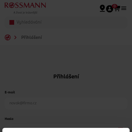
Přeskočit na hlavmní obsah
0
Přihlášení
Přihlášení
E-mail
Heslo