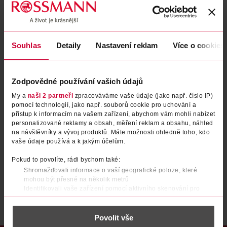
Zapomenuté heslo
Souhlas
Detaily
Nastavení reklam
Více o cookies
PŘIHLÁSIT SE
Zodpovědné používání vašich údajů
My a
naši 2 partneři
zpracováváme vaše údaje (jako např. číslo IP)
pomocí technologií, jako např. souborů cookie pro uchování a
přístup k informacím na vašem zařízení, abychom vám mohli nabízet
personalizované reklamy a obsah, měření reklam a obsahu, náhled
na návštěvníky a vývoj produktů. Máte možnosti ohledně toho, kdo
vaše údaje používá a k jakým účelům.
Nemáte účet?
Registrujte se e-mailem
Pokud to povolíte, rádi bychom také:
Shromažďovali informace o vaší geografické poloze, které
Po registraci se stáváte členem ROSSMANN CLUBu a můžete čerpat výhody naplno.
Zjistit více
mohou být přesné na několik metrů
Identifikovali vaše zařízení pomocí aktivního skenování pro
konkrétní charakteristiky (otisk prstu)
Zjistěte více o tom, jak zpracováváme vaše osobní údaje, a nastavte
Povolit vše
si předvolby v
části s podrobnostmi
. Svůj souhlas můžete kdykoliv
změnit nebo odvolat v části Prohlášení o souborech cookie.