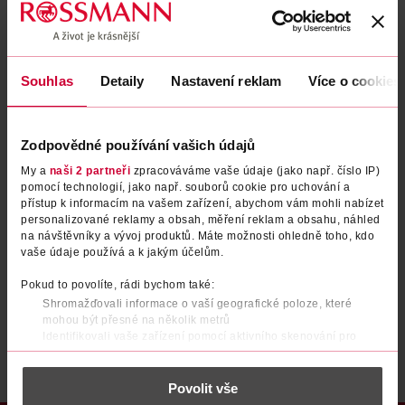
Zapomenuté heslo
Souhlas
Detaily
Nastavení reklam
Více o cookies
PŘIHLÁSIT SE
Zodpovědné používání vašich údajů
My a
naši 2 partneři
zpracováváme vaše údaje (jako např. číslo IP)
pomocí technologií, jako např. souborů cookie pro uchování a
přístup k informacím na vašem zařízení, abychom vám mohli nabízet
personalizované reklamy a obsah, měření reklam a obsahu, náhled
na návštěvníky a vývoj produktů. Máte možnosti ohledně toho, kdo
vaše údaje používá a k jakým účelům.
Nemáte účet?
Registrujte se e-mailem
Pokud to povolíte, rádi bychom také:
Shromažďovali informace o vaší geografické poloze, které
Po registraci se stáváte členem ROSSMANN CLUBu a můžete čerpat výhody naplno.
Zjistit více
mohou být přesné na několik metrů
Identifikovali vaše zařízení pomocí aktivního skenování pro
konkrétní charakteristiky (otisk prstu)
Zjistěte více o tom, jak zpracováváme vaše osobní údaje, a nastavte
Povolit vše
si předvolby v
části s podrobnostmi
. Svůj souhlas můžete kdykoliv
změnit nebo odvolat v části Prohlášení o souborech cookie.