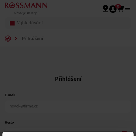
Přeskočit na hlavmní obsah
0
Přihlášení
Přihlášení
E-mail
Heslo