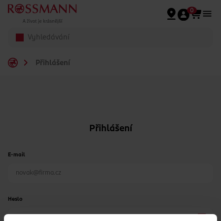
Přeskočit na hlavmní obsah
0
Přihlášení
Přihlášení
E-mail
Heslo