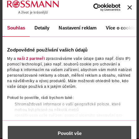
Zapomenuté heslo
Souhlas
Detaily
Nastavení reklam
Více o cookies
PŘIHLÁSIT SE
Zodpovědné používání vašich údajů
My a
naši 2 partneři
zpracováváme vaše údaje (jako např. číslo IP)
pomocí technologií, jako např. souborů cookie pro uchování a
přístup k informacím na vašem zařízení, abychom vám mohli nabízet
personalizované reklamy a obsah, měření reklam a obsahu, náhled
na návštěvníky a vývoj produktů. Máte možnosti ohledně toho, kdo
vaše údaje používá a k jakým účelům.
Nemáte účet?
Registrujte se e-mailem
Pokud to povolíte, rádi bychom také:
Shromažďovali informace o vaší geografické poloze, které
Po registraci se stáváte členem ROSSMANN CLUBu a můžete čerpat výhody naplno.
Zjistit více
mohou být přesné na několik metrů
Identifikovali vaše zařízení pomocí aktivního skenování pro
konkrétní charakteristiky (otisk prstu)
Zjistěte více o tom, jak zpracováváme vaše osobní údaje, a nastavte
Povolit vše
si předvolby v
části s podrobnostmi
. Svůj souhlas můžete kdykoliv
změnit nebo odvolat v části Prohlášení o souborech cookie.