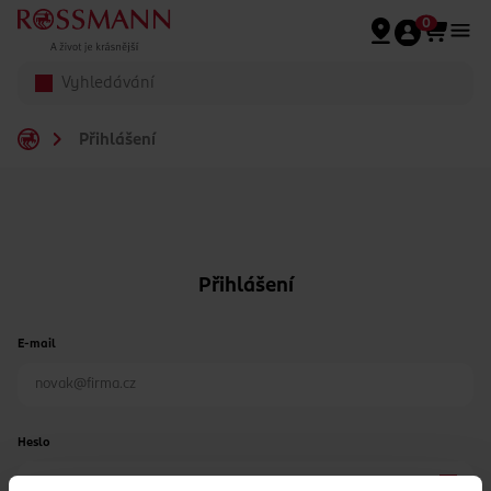
Přeskočit na hlavmní obsah
0
Přihlášení
Přihlášení
E-mail
Heslo