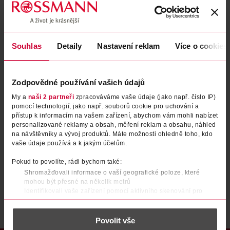
Zapomenuté heslo
Souhlas
Detaily
Nastavení reklam
Více o cookies
PŘIHLÁSIT SE
Zodpovědné používání vašich údajů
My a
naši 2 partneři
zpracováváme vaše údaje (jako např. číslo IP)
pomocí technologií, jako např. souborů cookie pro uchování a
přístup k informacím na vašem zařízení, abychom vám mohli nabízet
personalizované reklamy a obsah, měření reklam a obsahu, náhled
na návštěvníky a vývoj produktů. Máte možnosti ohledně toho, kdo
vaše údaje používá a k jakým účelům.
Nemáte účet?
Registrujte se e-mailem
Pokud to povolíte, rádi bychom také:
Shromažďovali informace o vaší geografické poloze, které
Po registraci se stáváte členem ROSSMANN CLUBu a můžete čerpat výhody naplno.
Zjistit více
mohou být přesné na několik metrů
Identifikovali vaše zařízení pomocí aktivního skenování pro
konkrétní charakteristiky (otisk prstu)
Zjistěte více o tom, jak zpracováváme vaše osobní údaje, a nastavte
Povolit vše
si předvolby v
části s podrobnostmi
. Svůj souhlas můžete kdykoliv
změnit nebo odvolat v části Prohlášení o souborech cookie.