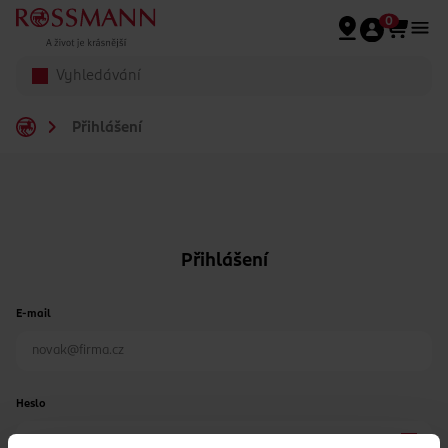
Přeskočit na hlavmní obsah
0
Přihlášení
Přihlášení
E-mail
Heslo