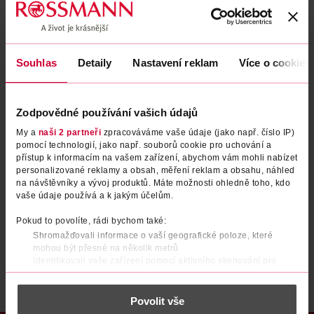
Zapomenuté heslo
Souhlas
Detaily
Nastavení reklam
Více o cookies
PŘIHLÁSIT SE
Zodpovědné používání vašich údajů
My a
naši 2 partneři
zpracováváme vaše údaje (jako např. číslo IP)
pomocí technologií, jako např. souborů cookie pro uchování a
přístup k informacím na vašem zařízení, abychom vám mohli nabízet
personalizované reklamy a obsah, měření reklam a obsahu, náhled
na návštěvníky a vývoj produktů. Máte možnosti ohledně toho, kdo
vaše údaje používá a k jakým účelům.
Nemáte účet?
Registrujte se e-mailem
Pokud to povolíte, rádi bychom také:
Shromažďovali informace o vaší geografické poloze, které
Po registraci se stáváte členem ROSSMANN CLUBu a můžete čerpat výhody naplno.
Zjistit více
mohou být přesné na několik metrů
Identifikovali vaše zařízení pomocí aktivního skenování pro
konkrétní charakteristiky (otisk prstu)
Zjistěte více o tom, jak zpracováváme vaše osobní údaje, a nastavte
Povolit vše
si předvolby v
části s podrobnostmi
. Svůj souhlas můžete kdykoliv
změnit nebo odvolat v části Prohlášení o souborech cookie.