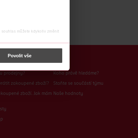
j souhlas můžete kdykoliv změnit
 nést osobní údaje.
Povolit vše
Kariéra
bu prodejny?
Koho právě hledáme?
rátit zakoupené zboží?
Staňte se součástí týmu
zakoupené zboží. Jak mám
Naše hodnoty
sty
up