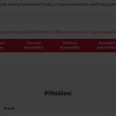
asté dotazy
Pomáháme
Trendy a inspirace
Kariéra
O nás
Prodejny
Ko
etáky
Novinky
Nej
ROSSMANN CLUB
Rossmánek
Cvičte jógu
Korejská 
vní
Vlasová
Pleťová
Korejská
ka
kosmetika
kosmetika
kosmetik
Přihlášení
E-mail