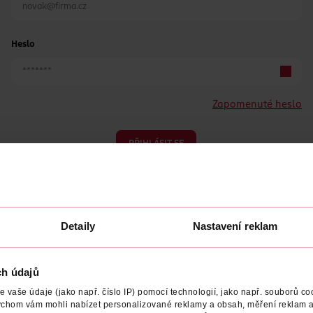
Heslo
Zapomenuté heslo
PŘIHLÁSIT SE
Detaily
Nastavení reklam
ch údajů
Nemáte účet?
Registrujte se e-mailem
vaše údaje (jako např. číslo IP) pomocí technologií, jako např. souborů coo
ychom vám mohli nabízet personalizované reklamy a obsah, měření reklam a