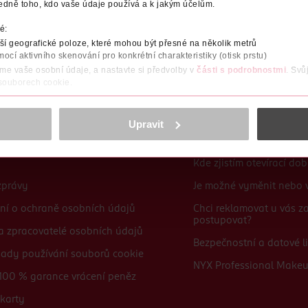
edně toho, kdo vaše údaje používá a k jakým účelům.
Po registraci se stáváte členem ROSSMANN CLUBu a můžete čerpat výhody naplno.
Zjistit více
é:
í geografické poloze, které mohou být přesné na několik metrů
mocí aktivního skenování pro konkrétní charakteristiky (otisk prstu)
áme vaše osobní údaje, a nastavte si předvolby v
části s podrobnostmi
. Svů
 souborech cookie.
obsahu a reklam, funkcí sociálních médií, analýze návštěvnosti, které mohou
ně osobních údajů.
Upravit
Časté dotazy
cookies
<
Kde zjistím otevírací do
zprávy
Je možné vyměnit nebo v
ní o ochraně osobních údajů
Chci reklamovat u vás 
postupovat?
 a zpracovatelé osobních údajů
Bezpečnostní a datové li
sady používání souborů cookie
NYX Professional Make
100 % garance vrácení peněz
karty