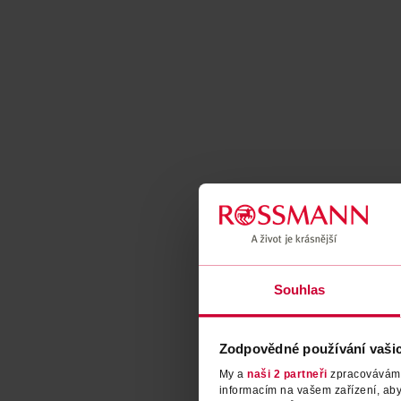
Souhlas
Zodpovědné používání vaši
My a
naši 2 partneři
zpracováváme 
informacím na vašem zařízení, ab