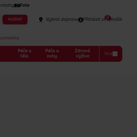
ntakty
Foto
0
Vybrat dopravu
Přihlásit se
Košík
HLEDAT
kosmetika
Péče o
Péče o
Zdravá
Více
a
tělo
zuby
výživa