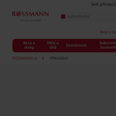
Přeskočit na hlavmní obsah
Šetři přírodu
Č
Akce a l
Akce a
Péče o
Dekorati
Domácnost
slevy
dítě
kosmeti
ROSSMANN.cz
Přihlášení