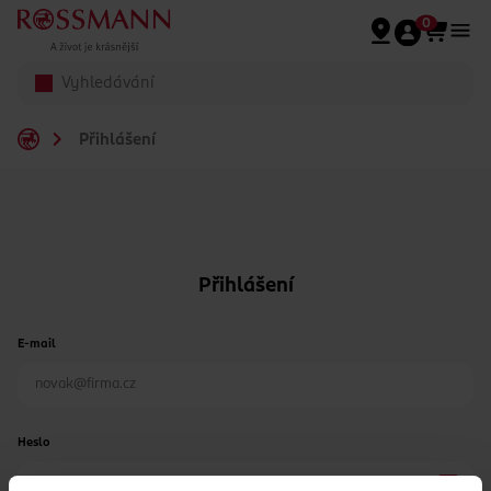
Přeskočit na hlavmní obsah
0
Přihlášení
Přihlášení
E-mail
Heslo