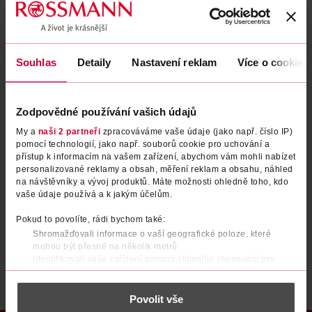
Zapomenuté heslo
Souhlas
Detaily
Nastavení reklam
Více o cookies
PŘIHLÁSIT SE
Zodpovědné používání vašich údajů
My a
naši 2 partneři
zpracováváme vaše údaje (jako např. číslo IP)
pomocí technologií, jako např. souborů cookie pro uchování a
přístup k informacím na vašem zařízení, abychom vám mohli nabízet
personalizované reklamy a obsah, měření reklam a obsahu, náhled
na návštěvníky a vývoj produktů. Máte možnosti ohledně toho, kdo
vaše údaje používá a k jakým účelům.
Nemáte účet?
Registrujte se e-mailem
Pokud to povolíte, rádi bychom také:
Shromažďovali informace o vaší geografické poloze, které
Po registraci se stáváte členem ROSSMANN CLUBu a můžete čerpat výhody naplno.
Zjistit více
mohou být přesné na několik metrů
Identifikovali vaše zařízení pomocí aktivního skenování pro
konkrétní charakteristiky (otisk prstu)
Zjistěte více o tom, jak zpracováváme vaše osobní údaje, a nastavte
Povolit vše
si předvolby v
části s podrobnostmi
. Svůj souhlas můžete kdykoliv
změnit nebo odvolat v části Prohlášení o souborech cookie.