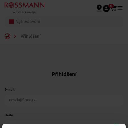
Přeskočit na hlavmní obsah
0
Přihlášení
Přihlášení
E-mail
Heslo