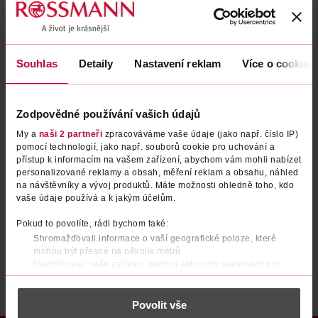
Zapomenuté heslo
Souhlas
Detaily
Nastavení reklam
Více o cookies
PŘIHLÁSIT SE
Zodpovědné používání vašich údajů
My a
naši 2 partneři
zpracováváme vaše údaje (jako např. číslo IP)
pomocí technologií, jako např. souborů cookie pro uchování a
přístup k informacím na vašem zařízení, abychom vám mohli nabízet
personalizované reklamy a obsah, měření reklam a obsahu, náhled
na návštěvníky a vývoj produktů. Máte možnosti ohledně toho, kdo
vaše údaje používá a k jakým účelům.
Nemáte účet?
Registrujte se e-mailem
Pokud to povolíte, rádi bychom také:
Shromažďovali informace o vaší geografické poloze, které
Po registraci se stáváte členem ROSSMANN CLUBu a můžete čerpat výhody naplno.
Zjistit více
mohou být přesné na několik metrů
Identifikovali vaše zařízení pomocí aktivního skenování pro
konkrétní charakteristiky (otisk prstu)
Zjistěte více o tom, jak zpracováváme vaše osobní údaje, a nastavte
Povolit vše
si předvolby v
části s podrobnostmi
. Svůj souhlas můžete kdykoliv
změnit nebo odvolat v části Prohlášení o souborech cookie.