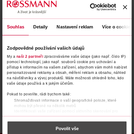
Zapomenuté heslo
Souhlas
Detaily
Nastavení reklam
Více o cookies
PŘIHLÁSIT SE
Zodpovědné používání vašich údajů
My a
naši 2 partneři
zpracováváme vaše údaje (jako např. číslo IP)
pomocí technologií, jako např. souborů cookie pro uchování a
přístup k informacím na vašem zařízení, abychom vám mohli nabízet
personalizované reklamy a obsah, měření reklam a obsahu, náhled
na návštěvníky a vývoj produktů. Máte možnosti ohledně toho, kdo
vaše údaje používá a k jakým účelům.
Nemáte účet?
Registrujte se e-mailem
Pokud to povolíte, rádi bychom také:
Shromažďovali informace o vaší geografické poloze, které
Po registraci se stáváte členem ROSSMANN CLUBu a můžete čerpat výhody naplno.
Zjistit více
mohou být přesné na několik metrů
Identifikovali vaše zařízení pomocí aktivního skenování pro
konkrétní charakteristiky (otisk prstu)
Zjistěte více o tom, jak zpracováváme vaše osobní údaje, a nastavte
Povolit vše
si předvolby v
části s podrobnostmi
. Svůj souhlas můžete kdykoliv
změnit nebo odvolat v části Prohlášení o souborech cookie.