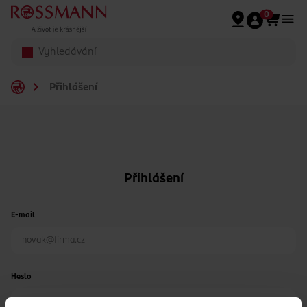
Přeskočit na hlavmní obsah
0
Přihlášení
Přihlášení
E-mail
Heslo