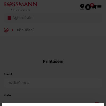
Přeskočit na hlavmní obsah
0
Přihlášení
Přihlášení
E-mail
Heslo