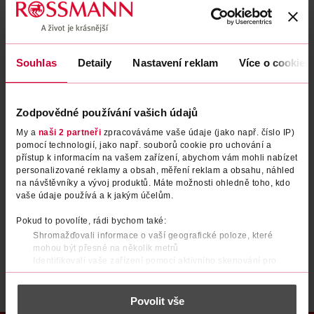
Zapomenuté heslo
Souhlas
Detaily
Nastavení reklam
Více o cookies
PŘIHLÁSIT SE
Zodpovědné používání vašich údajů
My a
naši 2 partneři
zpracováváme vaše údaje (jako např. číslo IP)
pomocí technologií, jako např. souborů cookie pro uchování a
přístup k informacím na vašem zařízení, abychom vám mohli nabízet
personalizované reklamy a obsah, měření reklam a obsahu, náhled
na návštěvníky a vývoj produktů. Máte možnosti ohledně toho, kdo
vaše údaje používá a k jakým účelům.
Nemáte účet?
Registrujte se e-mailem
Pokud to povolíte, rádi bychom také:
Shromažďovali informace o vaší geografické poloze, které
Po registraci se stáváte členem ROSSMANN CLUBu a můžete čerpat výhody naplno.
Zjistit více
mohou být přesné na několik metrů
Identifikovali vaše zařízení pomocí aktivního skenování pro
konkrétní charakteristiky (otisk prstu)
Zjistěte více o tom, jak zpracováváme vaše osobní údaje, a nastavte
Povolit vše
si předvolby v
části s podrobnostmi
. Svůj souhlas můžete kdykoliv
změnit nebo odvolat v části Prohlášení o souborech cookie.