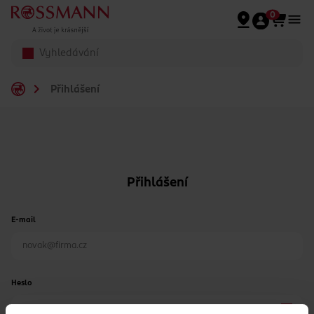
Přeskočit na hlavmní obsah
0
Přihlášení
Přihlášení
E-mail
Heslo