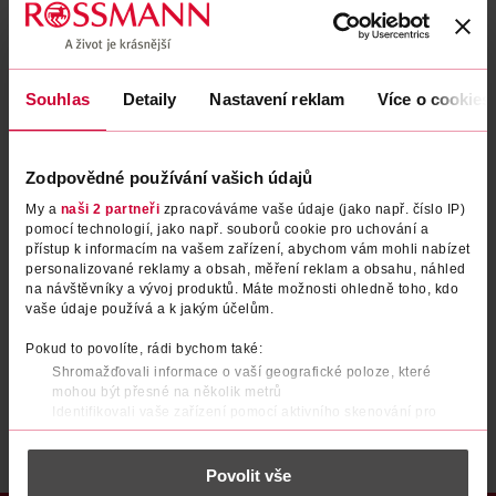
Zapomenuté heslo
Souhlas
Detaily
Nastavení reklam
Více o cookies
PŘIHLÁSIT SE
Zodpovědné používání vašich údajů
My a
naši 2 partneři
zpracováváme vaše údaje (jako např. číslo IP)
pomocí technologií, jako např. souborů cookie pro uchování a
přístup k informacím na vašem zařízení, abychom vám mohli nabízet
personalizované reklamy a obsah, měření reklam a obsahu, náhled
na návštěvníky a vývoj produktů. Máte možnosti ohledně toho, kdo
vaše údaje používá a k jakým účelům.
Nemáte účet?
Registrujte se e-mailem
Pokud to povolíte, rádi bychom také:
Shromažďovali informace o vaší geografické poloze, které
Po registraci se stáváte členem ROSSMANN CLUBu a můžete čerpat výhody naplno.
Zjistit více
mohou být přesné na několik metrů
Identifikovali vaše zařízení pomocí aktivního skenování pro
konkrétní charakteristiky (otisk prstu)
Zjistěte více o tom, jak zpracováváme vaše osobní údaje, a nastavte
Povolit vše
si předvolby v
části s podrobnostmi
. Svůj souhlas můžete kdykoliv
změnit nebo odvolat v části Prohlášení o souborech cookie.