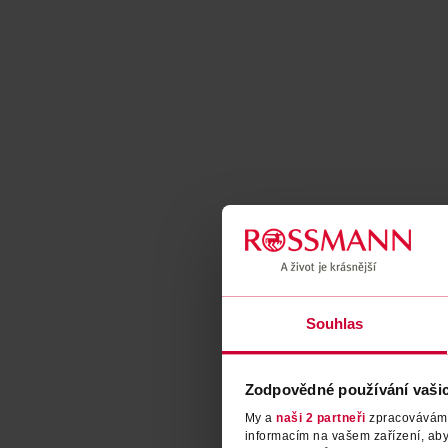
Souhlas
Zodpovědné používání vaši
My a
naši 2 partneři
zpracováváme 
informacím na vašem zařízení, ab