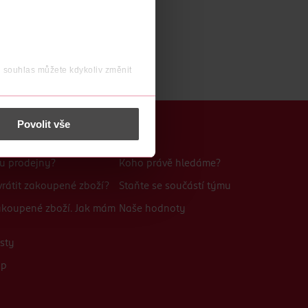
j souhlas můžete kdykoliv změnit
 nést osobní údaje.
Povolit vše
Kariéra
bu prodejny?
Koho právě hledáme?
rátit zakoupené zboží?
Staňte se součástí týmu
zakoupené zboží. Jak mám
Naše hodnoty
sty
up