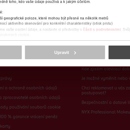
edně toho, kdo vaše údaje používá a k jakým účelům.
Po registraci se stáváte členem ROSSMANN CLUBu a můžete čerpat výhody naplno.
Zjistit více
é:
í geografické poloze, které mohou být přesné na několik metrů
mocí aktivního skenování pro konkrétní charakteristiky (otisk prstu)
áme vaše osobní údaje, a nastavte si předvolby v
části s podrobnostmi
. Svů
 souborech cookie.
obsahu a reklam, funkcí sociálních médií, analýze návštěvnosti, které mohou
ně osobních údajů.
Upravit
Časté dotazy
cookies
<
Kde zjistím otevírací do
zprávy
Je možné vyměnit nebo v
ní o ochraně osobních údajů
Chci reklamovat u vás 
postupovat?
 a zpracovatelé osobních údajů
Bezpečnostní a datové li
sady používání souborů cookie
NYX Professional Make
100 % garance vrácení peněz
karty