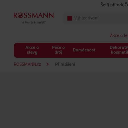
Přeskočit na hlavmní obsah
Šetři přírodu
Č
Akce a l
Akce a
Péče o
Dekorati
Domácnost
slevy
dítě
kosmeti
ROSSMANN.cz
Přihlášení