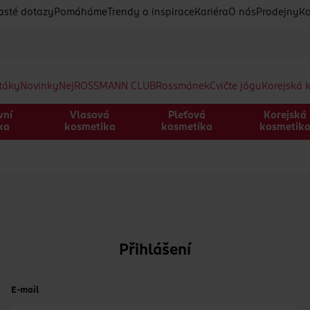
asté dotazy
Pomáháme
Trendy a inspirace
Kariéra
O nás
Prodejny
Ko
etáky
Novinky
Nej
ROSSMANN CLUB
Rossmánek
Cvičte jógu
Korejská 
vní
Vlasová
Pleťová
Korejská
ka
kosmetika
kosmetika
kosmetik
Přihlášení
E-mail