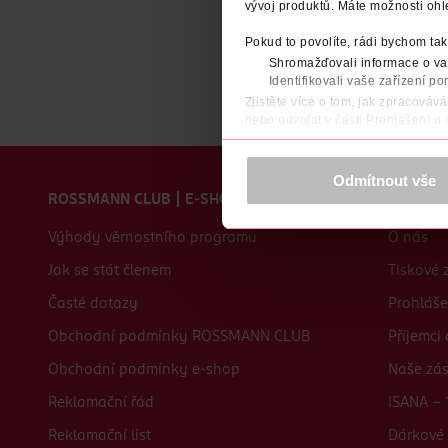
vývoj produktů. Máte možnosti ohl
Pokud to povolíte, rádi bychom tak
Shromažďovali informace o vaš
Identifikovali vaše zařízení po
Zjistěte více o tom, jak zpracováv
nebo odvolat v části Prohlášení o
K provozu stránek, personalizaci 
Zápatí webu
Více najdete v
prohlášení o ochra
Odmítnout vše
ROSSMANN CLUB | E-SHOP
O nás
Děkujeme za pochopení. >
více o 
Výhody věrnostního programu
O nás
Jak se stát členem
Tiskové 
Časté dotazy
Prohláše
Obchodní podmínky ROSSMANN CLUB
Příjemci
Obchodní podmínky e-shop
Naše zá
Reklamační řád
ISANA - 
Reklamační list
Dárkové 