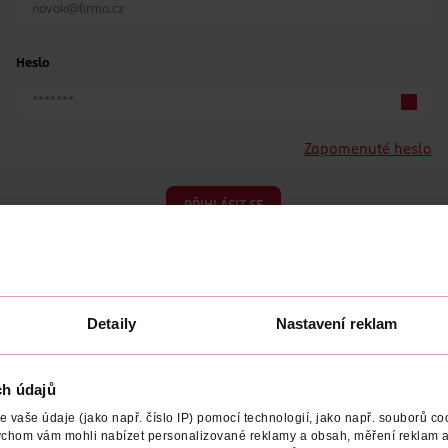
Heslo
Zapomenuté heslo
PŘIHLÁSIT SE
Detaily
Nastavení reklam
ch údajů
Nemáte účet?
Registrujte se e-mailem
vaše údaje (jako např. číslo IP) pomocí technologií, jako např. souborů coo
ychom vám mohli nabízet personalizované reklamy a obsah, měření reklam a