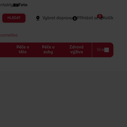
ntakty
Foto
0
Vybrat dopravu
Přihlásit se
Košík
HLEDAT
kosmetika
Péče o
Péče o
Zdravá
Více
a
tělo
zuby
výživa