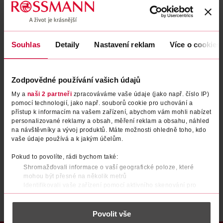
Zapomenuté heslo
Souhlas
Detaily
Nastavení reklam
Více o cookies
PŘIHLÁSIT SE
Zodpovědné používání vašich údajů
My a
naši 2 partneři
zpracováváme vaše údaje (jako např. číslo IP)
pomocí technologií, jako např. souborů cookie pro uchování a
přístup k informacím na vašem zařízení, abychom vám mohli nabízet
personalizované reklamy a obsah, měření reklam a obsahu, náhled
na návštěvníky a vývoj produktů. Máte možnosti ohledně toho, kdo
vaše údaje používá a k jakým účelům.
Nemáte účet?
Registrujte se e-mailem
Pokud to povolíte, rádi bychom také:
Shromažďovali informace o vaší geografické poloze, které
Po registraci se stáváte členem ROSSMANN CLUBu a můžete čerpat výhody naplno.
Zjistit více
mohou být přesné na několik metrů
Identifikovali vaše zařízení pomocí aktivního skenování pro
konkrétní charakteristiky (otisk prstu)
Zjistěte více o tom, jak zpracováváme vaše osobní údaje, a nastavte
Povolit vše
si předvolby v
části s podrobnostmi
. Svůj souhlas můžete kdykoliv
změnit nebo odvolat v části Prohlášení o souborech cookie.