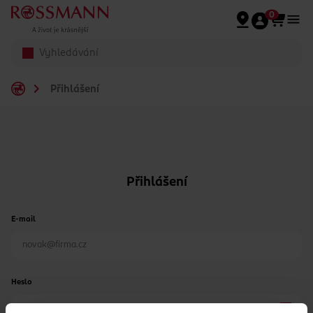
Přeskočit na hlavmní obsah
0
Přihlášení
Přihlášení
E-mail
Heslo