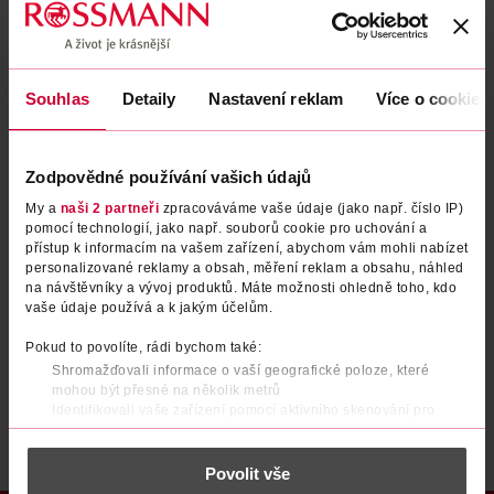
Zapomenuté heslo
Souhlas
Detaily
Nastavení reklam
Více o cookies
PŘIHLÁSIT SE
Zodpovědné používání vašich údajů
My a
naši 2 partneři
zpracováváme vaše údaje (jako např. číslo IP)
pomocí technologií, jako např. souborů cookie pro uchování a
přístup k informacím na vašem zařízení, abychom vám mohli nabízet
personalizované reklamy a obsah, měření reklam a obsahu, náhled
na návštěvníky a vývoj produktů. Máte možnosti ohledně toho, kdo
vaše údaje používá a k jakým účelům.
Nemáte účet?
Registrujte se e-mailem
Pokud to povolíte, rádi bychom také:
Shromažďovali informace o vaší geografické poloze, které
Po registraci se stáváte členem ROSSMANN CLUBu a můžete čerpat výhody naplno.
Zjistit více
mohou být přesné na několik metrů
Identifikovali vaše zařízení pomocí aktivního skenování pro
konkrétní charakteristiky (otisk prstu)
Zjistěte více o tom, jak zpracováváme vaše osobní údaje, a nastavte
Povolit vše
si předvolby v
části s podrobnostmi
. Svůj souhlas můžete kdykoliv
změnit nebo odvolat v části Prohlášení o souborech cookie.