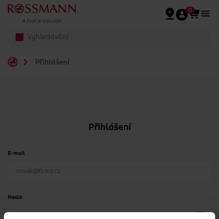
Přeskočit na hlavmní obsah
0
Přihlášení
Přihlášení
E-mail
Heslo