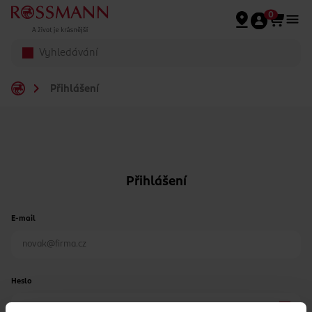
Přeskočit na hlavmní obsah
0
Přihlášení
Přihlášení
E-mail
Heslo