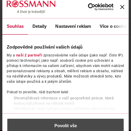
Zapomenuté heslo
Souhlas
Detaily
Nastavení reklam
Více o cookies
PŘIHLÁSIT SE
Zodpovědné používání vašich údajů
My a
naši 2 partneři
zpracováváme vaše údaje (jako např. číslo IP)
pomocí technologií, jako např. souborů cookie pro uchování a
přístup k informacím na vašem zařízení, abychom vám mohli nabízet
personalizované reklamy a obsah, měření reklam a obsahu, náhled
na návštěvníky a vývoj produktů. Máte možnosti ohledně toho, kdo
vaše údaje používá a k jakým účelům.
Nemáte účet?
Registrujte se e-mailem
Pokud to povolíte, rádi bychom také:
Shromažďovali informace o vaší geografické poloze, které
Po registraci se stáváte členem ROSSMANN CLUBu a můžete čerpat výhody naplno.
Zjistit více
mohou být přesné na několik metrů
Identifikovali vaše zařízení pomocí aktivního skenování pro
konkrétní charakteristiky (otisk prstu)
Zjistěte více o tom, jak zpracováváme vaše osobní údaje, a nastavte
Povolit vše
si předvolby v
části s podrobnostmi
. Svůj souhlas můžete kdykoliv
změnit nebo odvolat v části Prohlášení o souborech cookie.