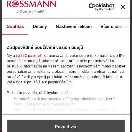
Zapomenuté heslo
Souhlas
Detaily
Nastavení reklam
Více o cookies
PŘIHLÁSIT SE
Zodpovědné používání vašich údajů
My a
naši 2 partneři
zpracováváme vaše údaje (jako např. číslo IP)
pomocí technologií, jako např. souborů cookie pro uchování a
přístup k informacím na vašem zařízení, abychom vám mohli nabízet
personalizované reklamy a obsah, měření reklam a obsahu, náhled
na návštěvníky a vývoj produktů. Máte možnosti ohledně toho, kdo
vaše údaje používá a k jakým účelům.
Nemáte účet?
Registrujte se e-mailem
Pokud to povolíte, rádi bychom také:
Shromažďovali informace o vaší geografické poloze, které
Po registraci se stáváte členem ROSSMANN CLUBu a můžete čerpat výhody naplno.
Zjistit více
mohou být přesné na několik metrů
Identifikovali vaše zařízení pomocí aktivního skenování pro
konkrétní charakteristiky (otisk prstu)
Zjistěte více o tom, jak zpracováváme vaše osobní údaje, a nastavte
Povolit vše
si předvolby v
části s podrobnostmi
. Svůj souhlas můžete kdykoliv
změnit nebo odvolat v části Prohlášení o souborech cookie.