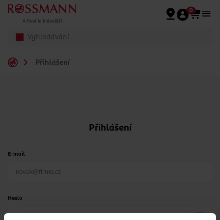
Přeskočit na hlavmní obsah
0
Přihlášení
Přihlášení
E-mail
Heslo