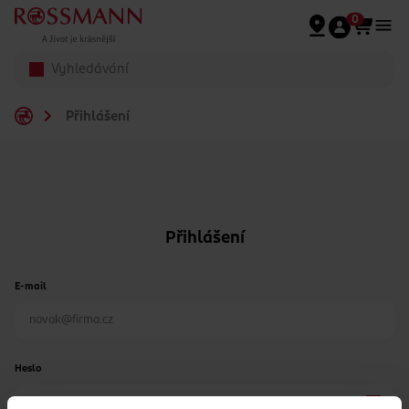
Přeskočit na hlavmní obsah
0
Přihlášení
Přihlášení
E-mail
Heslo