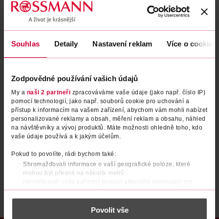
Zapomenuté heslo
Souhlas
Detaily
Nastavení reklam
Více o cookies
PŘIHLÁSIT SE
Zodpovědné používání vašich údajů
My a
naši 2 partneři
zpracováváme vaše údaje (jako např. číslo IP)
pomocí technologií, jako např. souborů cookie pro uchování a
přístup k informacím na vašem zařízení, abychom vám mohli nabízet
personalizované reklamy a obsah, měření reklam a obsahu, náhled
na návštěvníky a vývoj produktů. Máte možnosti ohledně toho, kdo
vaše údaje používá a k jakým účelům.
Nemáte účet?
Registrujte se e-mailem
Pokud to povolíte, rádi bychom také:
Shromažďovali informace o vaší geografické poloze, které
Po registraci se stáváte členem ROSSMANN CLUBu a můžete čerpat výhody naplno.
Zjistit více
mohou být přesné na několik metrů
Identifikovali vaše zařízení pomocí aktivního skenování pro
konkrétní charakteristiky (otisk prstu)
Zjistěte více o tom, jak zpracováváme vaše osobní údaje, a nastavte
Povolit vše
si předvolby v
části s podrobnostmi
. Svůj souhlas můžete kdykoliv
změnit nebo odvolat v části Prohlášení o souborech cookie.