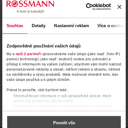
Zapomenuté heslo
Souhlas
Detaily
Nastavení reklam
Více o cookies
PŘIHLÁSIT SE
Zodpovědné používání vašich údajů
My a
naši 2 partneři
zpracováváme vaše údaje (jako např. číslo IP)
pomocí technologií, jako např. souborů cookie pro uchování a
přístup k informacím na vašem zařízení, abychom vám mohli nabízet
personalizované reklamy a obsah, měření reklam a obsahu, náhled
na návštěvníky a vývoj produktů. Máte možnosti ohledně toho, kdo
vaše údaje používá a k jakým účelům.
Nemáte účet?
Registrujte se e-mailem
Pokud to povolíte, rádi bychom také:
Shromažďovali informace o vaší geografické poloze, které
Po registraci se stáváte členem ROSSMANN CLUBu a můžete čerpat výhody naplno.
Zjistit více
mohou být přesné na několik metrů
Identifikovali vaše zařízení pomocí aktivního skenování pro
konkrétní charakteristiky (otisk prstu)
Zjistěte více o tom, jak zpracováváme vaše osobní údaje, a nastavte
Povolit vše
si předvolby v
části s podrobnostmi
. Svůj souhlas můžete kdykoliv
změnit nebo odvolat v části Prohlášení o souborech cookie.