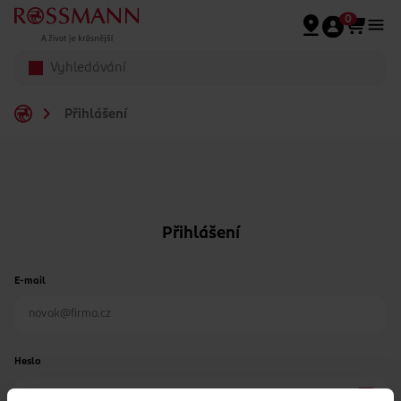
Přeskočit na hlavmní obsah
0
Přihlášení
Přihlášení
E-mail
Heslo