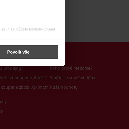
j souhlas můžete kdykoliv změnit
 nést osobní údaje.
Povolit vše
Kariéra
bu prodejny?
Koho právě hledáme?
rátit zakoupené zboží?
Staňte se součástí týmu
zakoupené zboží. Jak mám
Naše hodnoty
sty
up