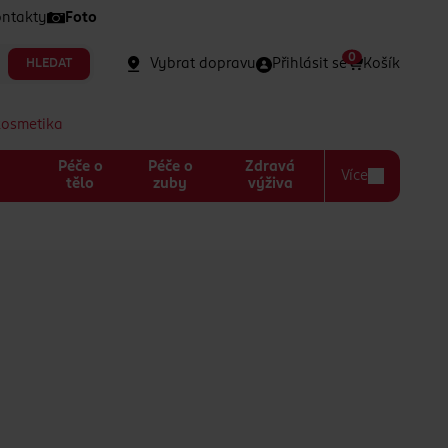
ntakty
Foto
0
Vybrat dopravu
Přihlásit se
Košík
HLEDAT
kosmetika
Péče o
Péče o
Zdravá
Více
a
tělo
zuby
výživa