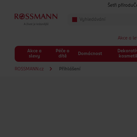
Přeskočit na hlavmní obsah
Šetři přírodu
Č
Akce a l
Akce a
Péče o
Dekorati
Domácnost
slevy
dítě
kosmeti
ROSSMANN.cz
Přihlášení