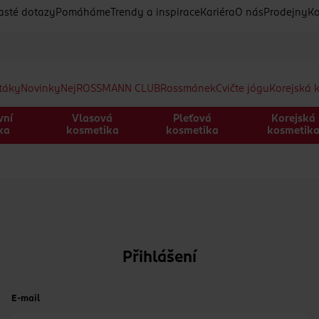
asté dotazy
Pomáháme
Trendy a inspirace
Kariéra
O nás
Prodejny
Ko
etáky
Novinky
Nej
ROSSMANN CLUB
Rossmánek
Cvičte jógu
Korejská 
vní
Vlasová
Pleťová
Korejská
ka
kosmetika
kosmetika
kosmetik
Přihlášení
E-mail