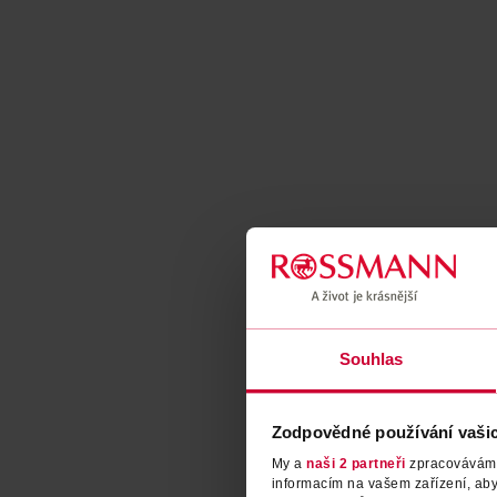
Souhlas
Zodpovědné používání vaši
My a
naši 2 partneři
zpracováváme 
informacím na vašem zařízení, ab