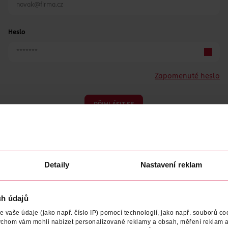
Heslo
Zapomenuté heslo
PŘIHLÁSIT SE
Detaily
Nastavení reklam
ch údajů
Nemáte účet?
Registrujte se e-mailem
vaše údaje (jako např. číslo IP) pomocí technologií, jako např. souborů coo
ychom vám mohli nabízet personalizované reklamy a obsah, měření reklam a