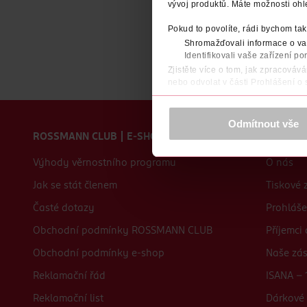
vývoj produktů. Máte možnosti ohl
Pokud to povolíte, rádi bychom tak
Shromažďovali informace o vaš
Identifikovali vaše zařízení po
Zjistěte více o tom, jak zpracováv
nebo odvolat v části Prohlášení o
K provozu stránek, personalizaci 
Zápatí webu
Více najdete v
prohlášení o ochra
Odmítnout vše
ROSSMANN CLUB | E-SHOP
O nás
Děkujeme za pochopení. >
více o 
Výhody věrnostního programu
O nás
Jak se stát členem
Tiskové 
Časté dotazy
Prohláše
Obchodní podmínky ROSSMANN CLUB
Příjemci
Obchodní podmínky e-shop
Naše zá
Reklamační řád
ISANA - 
Reklamační list
Dárkové 