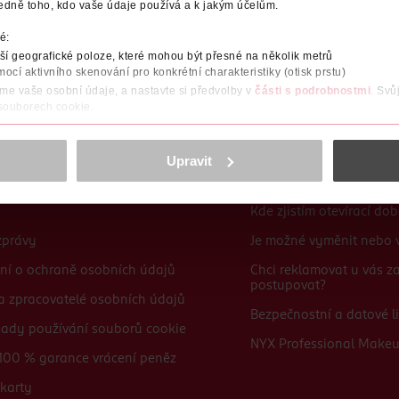
edně toho, kdo vaše údaje používá a k jakým účelům.
Po registraci se stáváte členem ROSSMANN CLUBu a můžete čerpat výhody naplno.
Zjistit více
é:
í geografické poloze, které mohou být přesné na několik metrů
mocí aktivního skenování pro konkrétní charakteristiky (otisk prstu)
áme vaše osobní údaje, a nastavte si předvolby v
části s podrobnostmi
. Svů
 souborech cookie.
obsahu a reklam, funkcí sociálních médií, analýze návštěvnosti, které mohou
ně osobních údajů.
Upravit
Časté dotazy
cookies
<
Kde zjistím otevírací do
zprávy
Je možné vyměnit nebo v
ní o ochraně osobních údajů
Chci reklamovat u vás 
postupovat?
 a zpracovatelé osobních údajů
Bezpečnostní a datové li
sady používání souborů cookie
NYX Professional Make
100 % garance vrácení peněz
karty