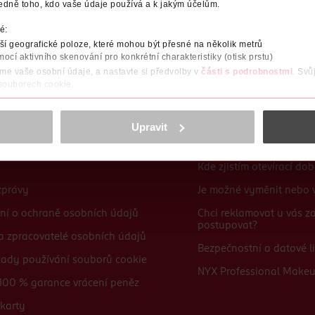
edně toho, kdo vaše údaje používá a k jakým účelům.
Po registraci se stáváte členem ROSSMANN CLUBu a můžete čerpat výhody naplno.
Zjistit více
é:
í geografické poloze, které mohou být přesné na několik metrů
mocí aktivního skenování pro konkrétní charakteristiky (otisk prstu)
áme vaše osobní údaje, a nastavte si předvolby v
části s podrobnostmi
. Svů
 souborech cookie.
obsahu a reklam, funkcí sociálních médií, analýze návštěvnosti, které mohou
ně osobních údajů.
Upravit
Časté dotazy
cookies
<
Kde zjistím otevírací do
zprávy
Je možné vyměnit nebo v
ní o ochraně osobních údajů
Chci reklamovat u vás 
postupovat?
 a zpracovatelé osobních údajů
Bezpečnostní a datové li
sady používání souborů cookie
NYX Professional Make
100 % garance vrácení peněz
karty