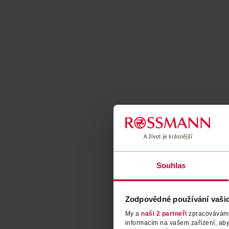
Souhlas
Zodpovědné používání vaši
My a
naši 2 partneři
zpracováváme 
informacím na vašem zařízení, ab