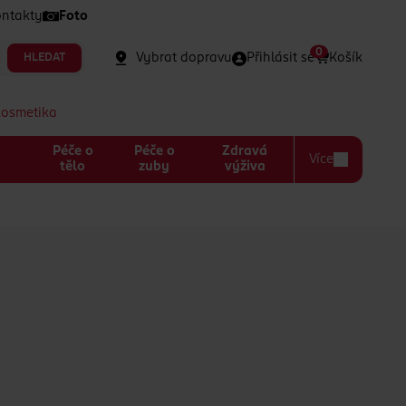
ntakty
Foto
0
Vybrat dopravu
Přihlásit se
Košík
HLEDAT
kosmetika
Péče o
Péče o
Zdravá
Více
a
tělo
zuby
výživa