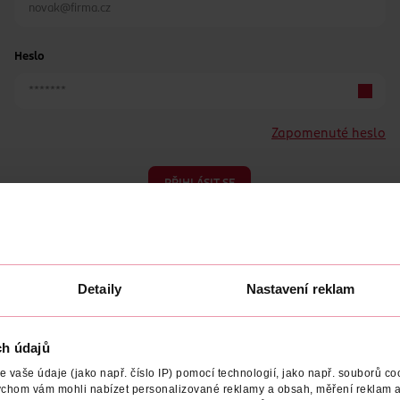
Heslo
Zapomenuté heslo
PŘIHLÁSIT SE
Detaily
Nastavení reklam
ch údajů
Nemáte účet?
Registrujte se e-mailem
vaše údaje (jako např. číslo IP) pomocí technologií, jako např. souborů coo
ychom vám mohli nabízet personalizované reklamy a obsah, měření reklam a