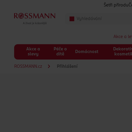
Přeskočit na hlavmní obsah
Šetři přírodu
Č
Akce a l
Akce a
Péče o
Dekorati
Domácnost
slevy
dítě
kosmeti
ROSSMANN.cz
Přihlášení