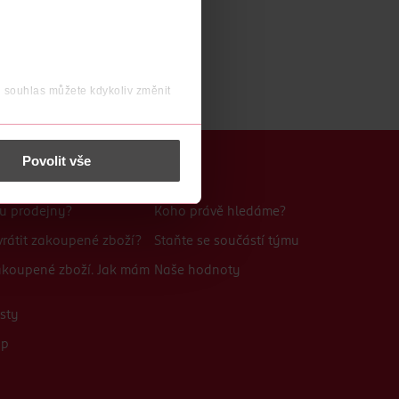
j souhlas můžete kdykoliv změnit
 nést osobní údaje.
Povolit vše
Kariéra
bu prodejny?
Koho právě hledáme?
rátit zakoupené zboží?
Staňte se součástí týmu
zakoupené zboží. Jak mám
Naše hodnoty
sty
up