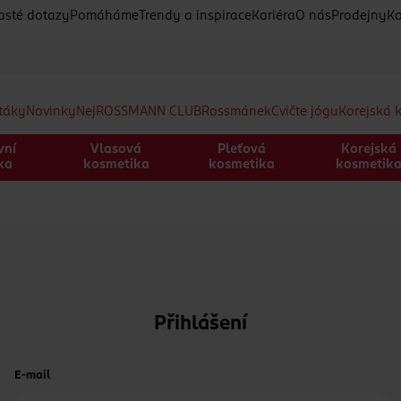
asté dotazy
Pomáháme
Trendy a inspirace
Kariéra
O nás
Prodejny
Ko
etáky
Novinky
Nej
ROSSMANN CLUB
Rossmánek
Cvičte jógu
Korejská 
vní
Vlasová
Pleťová
Korejská
ka
kosmetika
kosmetika
kosmetik
Přihlášení
E-mail