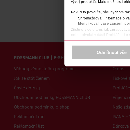
vývoj produktů. Máte možnosti ohl
Pokud to povolíte, rádi bychom tak
Shromažďovali informace o vaš
Identifikovali vaše zařízení po
Zjistěte více o tom, jak zpracováv
nebo odvolat v části Prohlášení o
K provozu stránek, personalizaci 
Zápatí webu
Více najdete v
prohlášení o ochra
Odmítnout vše
ROSSMANN CLUB | E-SHOP
O nás
Děkujeme za pochopení. >
více o 
Výhody věrnostního programu
O nás
Jak se stát členem
Tiskové 
Časté dotazy
Prohláše
Obchodní podmínky ROSSMANN CLUB
Příjemci
Obchodní podmínky e-shop
Naše zá
Reklamační řád
ISANA - 
Reklamační list
Dárkové 