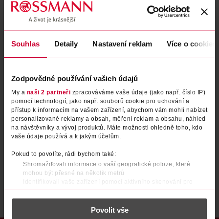
Zapomenuté heslo
Souhlas
Detaily
Nastavení reklam
Více o cookies
PŘIHLÁSIT SE
Zodpovědné používání vašich údajů
My a
naši 2 partneři
zpracováváme vaše údaje (jako např. číslo IP)
pomocí technologií, jako např. souborů cookie pro uchování a
přístup k informacím na vašem zařízení, abychom vám mohli nabízet
personalizované reklamy a obsah, měření reklam a obsahu, náhled
na návštěvníky a vývoj produktů. Máte možnosti ohledně toho, kdo
vaše údaje používá a k jakým účelům.
Nemáte účet?
Registrujte se e-mailem
Pokud to povolíte, rádi bychom také:
Shromažďovali informace o vaší geografické poloze, které
Po registraci se stáváte členem ROSSMANN CLUBu a můžete čerpat výhody naplno.
Zjistit více
mohou být přesné na několik metrů
Identifikovali vaše zařízení pomocí aktivního skenování pro
konkrétní charakteristiky (otisk prstu)
Zjistěte více o tom, jak zpracováváme vaše osobní údaje, a nastavte
Povolit vše
si předvolby v
části s podrobnostmi
. Svůj souhlas můžete kdykoliv
změnit nebo odvolat v části Prohlášení o souborech cookie.