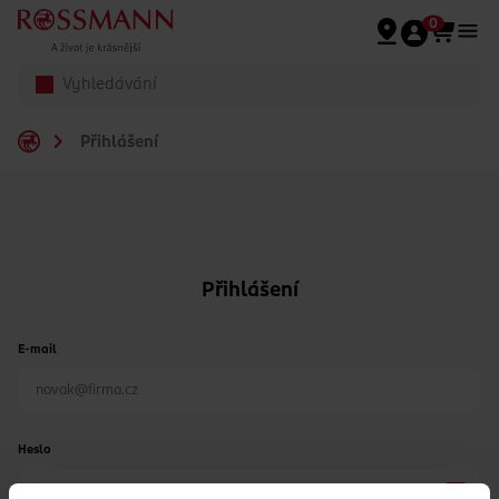
Přeskočit na hlavmní obsah
0
Přihlášení
Přihlášení
E-mail
Heslo