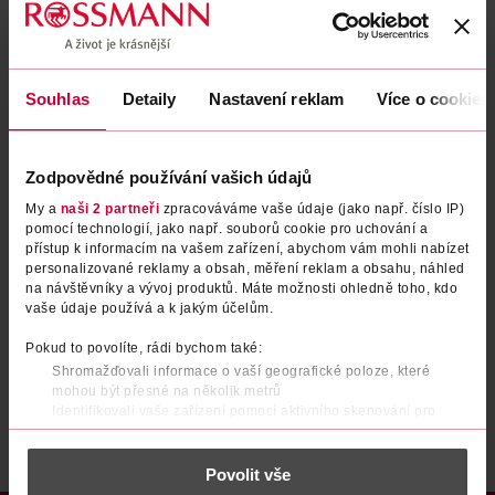
Zapomenuté heslo
Souhlas
Detaily
Nastavení reklam
Více o cookies
PŘIHLÁSIT SE
Zodpovědné používání vašich údajů
My a
naši 2 partneři
zpracováváme vaše údaje (jako např. číslo IP)
pomocí technologií, jako např. souborů cookie pro uchování a
přístup k informacím na vašem zařízení, abychom vám mohli nabízet
personalizované reklamy a obsah, měření reklam a obsahu, náhled
na návštěvníky a vývoj produktů. Máte možnosti ohledně toho, kdo
vaše údaje používá a k jakým účelům.
Nemáte účet?
Registrujte se e-mailem
Pokud to povolíte, rádi bychom také:
Shromažďovali informace o vaší geografické poloze, které
Po registraci se stáváte členem ROSSMANN CLUBu a můžete čerpat výhody naplno.
Zjistit více
mohou být přesné na několik metrů
Identifikovali vaše zařízení pomocí aktivního skenování pro
konkrétní charakteristiky (otisk prstu)
Zjistěte více o tom, jak zpracováváme vaše osobní údaje, a nastavte
Povolit vše
si předvolby v
části s podrobnostmi
. Svůj souhlas můžete kdykoliv
změnit nebo odvolat v části Prohlášení o souborech cookie.