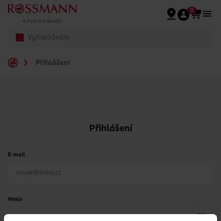
Přeskočit na hlavmní obsah
0
Přihlášení
Přihlášení
E-mail
Heslo