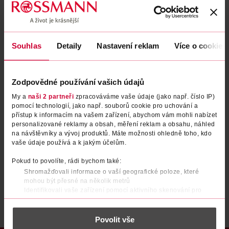
Zapomenuté heslo
Souhlas
Detaily
Nastavení reklam
Více o cookies
PŘIHLÁSIT SE
Zodpovědné používání vašich údajů
My a
naši 2 partneři
zpracováváme vaše údaje (jako např. číslo IP)
pomocí technologií, jako např. souborů cookie pro uchování a
přístup k informacím na vašem zařízení, abychom vám mohli nabízet
personalizované reklamy a obsah, měření reklam a obsahu, náhled
na návštěvníky a vývoj produktů. Máte možnosti ohledně toho, kdo
vaše údaje používá a k jakým účelům.
Nemáte účet?
Registrujte se e-mailem
Pokud to povolíte, rádi bychom také:
Shromažďovali informace o vaší geografické poloze, které
Po registraci se stáváte členem ROSSMANN CLUBu a můžete čerpat výhody naplno.
Zjistit více
mohou být přesné na několik metrů
Identifikovali vaše zařízení pomocí aktivního skenování pro
konkrétní charakteristiky (otisk prstu)
Zjistěte více o tom, jak zpracováváme vaše osobní údaje, a nastavte
Povolit vše
si předvolby v
části s podrobnostmi
. Svůj souhlas můžete kdykoliv
změnit nebo odvolat v části Prohlášení o souborech cookie.